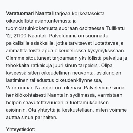
Varatuomari Naantali
tarjoaa korkeatasoista
oikeudellista asiantuntemusta ja
tuomioistuinkokemusta suoraan osoitteessa Tullikatu
12, 21100 Naantali. Palvelumme on suunnattu
paikallisille asiakkaille, jotka tarvitsevat luotettavaa ja
ammattitaitoista apua oikeudellisissa kysymyksissään.
Olemme sitoutuneet tarjoamaan yksilöllistä palvelua ja
tehokkaita ratkaisuja juuri sinun tarpeisiisi. Olipa
kyseessä sitten oikeudellinen neuvonta, asiakirjojen
laatiminen tai edustus oikeudenkäynneissä,
Varatuomari Naantali on tukenasi. Palvelemme sinua
henkilökohtaisesti Naantalin sydämessä, varmistaen
helpon saavutettavuuden ja luottamuksellisen
asioinnin. Ota yhteyttä ja keskustellaan, miten voimme
auttaa sinua parhaiten.
Yhteystiedot: