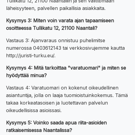
Tullikatu 12, 21100 Naantaliin ja sen välittömään
läheisyyteen, palvellen paikallisia asiakkaita.
Kysymys 3: Miten voin varata ajan tapaamiseen
osoitteessa Tullikatu 12, 21100 Naantali?
Vastaus 3: Ajanvaraus onnistuu puhelimitse
numerossa 0403612143 tai verkkosivujemme kautta
http://juristi-turku.eu/.
Kysymys 4: Mitä tarkoittaa "varatuomari" ja miten se
hyödyttää minua?
Vastaus 4: Varatuomari on kokenut oikeudellinen
asiantuntija, jolla on laaja tuomioistuinkokemus. Tämä
takaa korkeatasoisen ja luotettavan palvelun
oikeudellisissa asioissasi.
Kysymys 5: Voinko saada apua riita-asioiden
ratkaisemisessa Naantalissa?