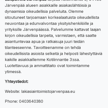
Järvenpää alueen asiakkaille asiakaslähtöisiä ja
dynaamisia oikeudellisia palveluita. Olemme
sitoutuneet tarjoamaan korkealaatuista oikeudellista
neuvontaa ja edunvalvontaa yksityishenkilöille ja
yrityksille Järvenpäässä. Palvelumme kattavat laajan
kirjon oikeudellisia tarpeita, varmistaen, että saatte
asiantuntevaa apua ja ratkaisuja juuri teidän
tilanteeseenne. Tavoitteenamme on tehdä
oikeudellisista asioista selkeitä ja helposti lähestyttäviä
kaikille asiakkaillemme Kotilinnantie 3:ssa.
Luotettavuus ja ammattitaito ovat toimintamme
ytimessä.
Yhteystiedot:
Website: lakiasiaintoimistojarvenpaa.eu
Phone: 0403640380