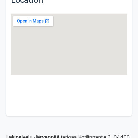
Location
Lakipalvelu Järvenpää
tarjoaa Kotilinnantie 3, 04400