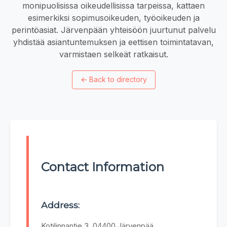
monipuolisissa oikeudellisissa tarpeissa, kattaen
esimerkiksi sopimusoikeuden, työoikeuden ja
perintöasiat. Järvenpään yhteisöön juurtunut palvelu
yhdistää asiantuntemuksen ja eettisen toimintatavan,
varmistaen selkeät ratkaisut.
←
Back to directory
Contact Information
Address:
Kotilinnantie 3, 04400 Järvenpää